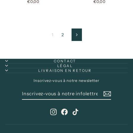
€0,00
€0,00
1
2
Suivant
CONTACT
LÉGAL
LIVRAISON EN RETOUR
Inscrivez-vous à notre newsletter
INSCRIVEZ-
S'INSCRIRE
VOUS
À
NOTRE
Instagram
Facebook
TikTok
INFOLETTRE