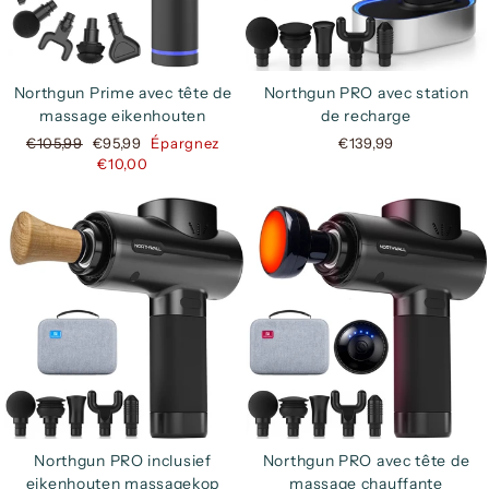
Northgun Prime avec tête de
Northgun PRO avec station
massage eikenhouten
de recharge
Prix
Prix
€105,99
€95,99
Épargnez
€139,99
régulier
réduit
€10,00
Northgun PRO inclusief
Northgun PRO avec tête de
eikenhouten massagekop
massage chauffante