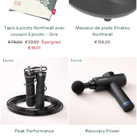
Tapis à picots Northwall avec
Masseur de pieds Shiatsu
coussin à picots - Gris
Northwall
Prix
Prix
€79,00
€59,99
Épargnez
€159,00
régulier
réduit
€19,01
Épuisé
Épuisé
Peak Performance
Recovery Power