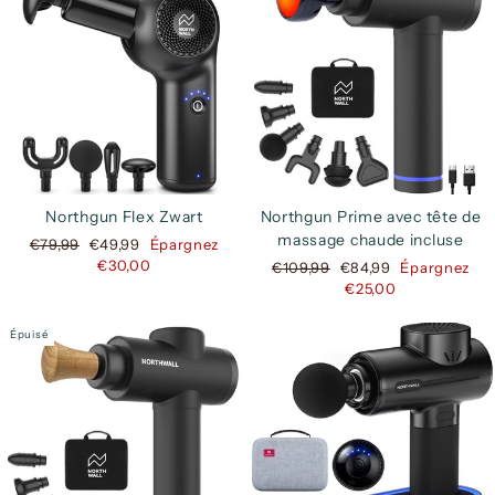
Northgun Flex Zwart
Northgun Prime avec tête de
massage chaude incluse
Prix
Prix
€79,99
€49,99
Épargnez
régulier
réduit
€30,00
Prix
Prix
€109,99
€84,99
Épargnez
régulier
réduit
€25,00
Épuisé