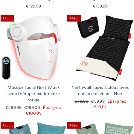
€129,99
€139,99
Réduit
Réduit
Masque facial NorthMask
Northwall Tapis à clous avec
avec thérapie par lumière
coussin à clous - Noir
rouge
Prix
Prix
€79,00
€59,99
Épargnez
régulier
réduit
€19,01
Prix
Prix
€299,99
€199,00
Épargnez
régulier
réduit
€100,99
Réduit
Réduit