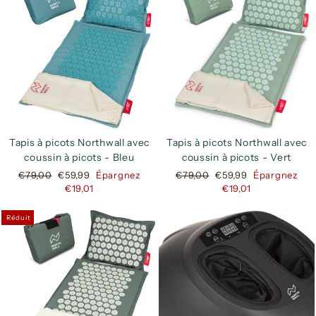
Tapis à picots Northwall avec
Tapis à picots Northwall avec
coussin à picots - Bleu
coussin à picots - Vert
Prix
Prix
Prix
Prix
€79,00
€59,99
Épargnez
€79,00
€59,99
Épargnez
régulier
réduit
régulier
réduit
€19,01
€19,01
Réduit