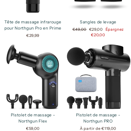
Tête de massage infrarouge
Sangles de levage
pour Northgun Pro en Prime
Prix
Prix
€49,00
€29,00
Épargnez
régulier
réduit
€20,00
€29,99
Pistolet de massage -
Pistolet de massage -
Northgun Flex
Northgun PRO
€59,00
À partir de €119,00