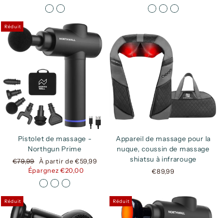
Réduit
Pistolet de massage -
Appareil de massage pour la
Northgun Prime
nuque, coussin de massage
shiatsu à infrarouge
Prix
Prix
€79,99
À partir de €59,99
régulier
réduit
Épargnez €20,00
€89,99
Réduit
Réduit