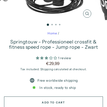
CLOSE
(ESC)
Home
/
Springtouw - Professioneel crossfit &
fitness speed rope - Jump rope - Zwart
1 review
Regular
€29,99
price
Tax included.
Shipping
calculated at checkout.
Free worldwide shipping
In stock, ready to ship
ADD TO CART